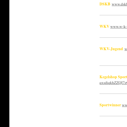
DSKB
www.dskb
WKV
www.w-k-
WKV-Jugend
w
Kegelshop Sport
qxsdiqkhZZQI
Sportwinner
ww