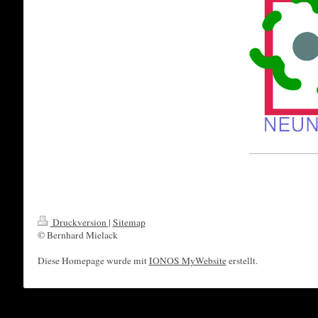
Druckversion
|
Sitemap
© Bernhard Mielack
Diese Homepage wurde mit
IONOS MyWebsite
erstellt.