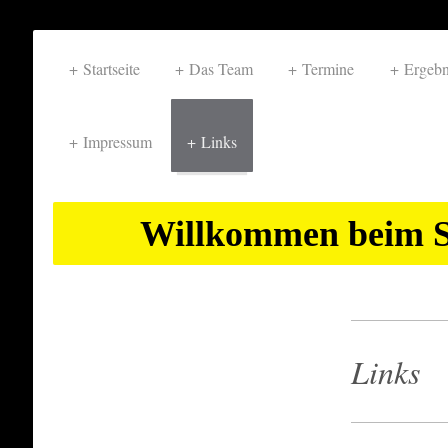
Startseite
Das Team
Termine
Ergebn
Impressum
Links
Willkommen beim S
Links