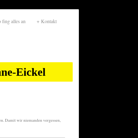
 fing alles an
Kontakt
ne-Eickel
ten. Damit wir niemanden vergessen,