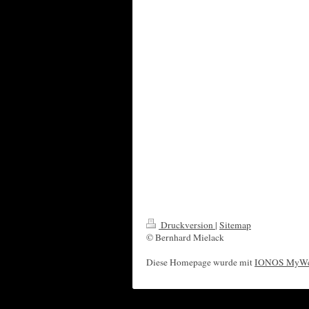
Druckversion
|
Sitemap
© Bernhard Mielack
Diese Homepage wurde mit
IONOS MyWe