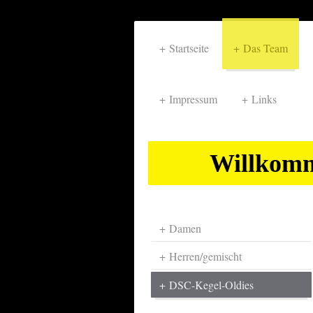
Startseite
Das Team
Impressum
Links
Willkomm
Damen
Herren/gemischt
DSC-Kegel-Oldies