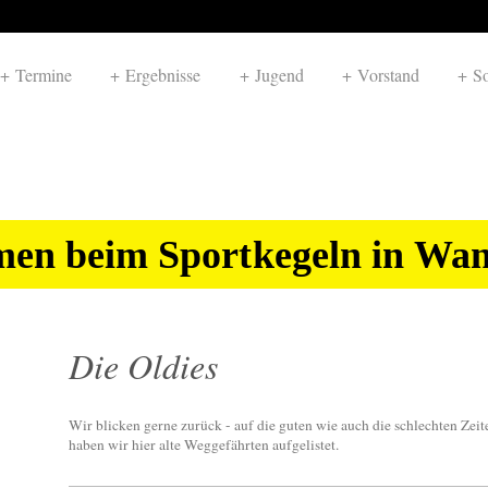
Termine
Ergebnisse
Jugend
Vorstand
So
en beim Sportkegeln in Wan
Die Oldies
Wir blicken gerne zurück - auf die guten wie auch die schlechten Zei
haben wir hier alte Weggefährten aufgelistet.