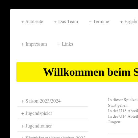
Startseite
Das Team
Termine
Ergebn
Impressum
Links
Willkommen beim S
In dieser Spielze
Saison 2023/2024
Start gehen.
In der U18 Abteil
Jugendspieler
In der U14 Abtei
Jungen.
Jugendtrainer
Westfalenmeisterschaften 2023