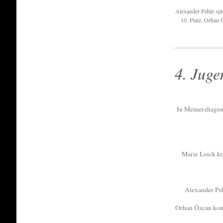
Alexander Pehle spie
10. Platz. Orhan 
4. Juge
In Meinerzhagen 
Marie Loick ko
Alexander Peh
Orhan Özcan konn