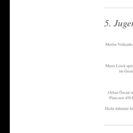
5. Juge
Merlin Volkenhof
Marie Loick spie
im Gesam
Orhan Özcan wu
Platz mit 450 
Dicht dahinter f