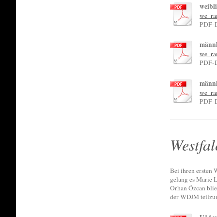
weibl
we_ra
PDF-D
männl
we_ra
PDF-D
männl
we_ra
PDF-D
Westfal
Bei ihren ersten
gelang es Marie L
Orhan Özcan blieb
der WDJM teilzu