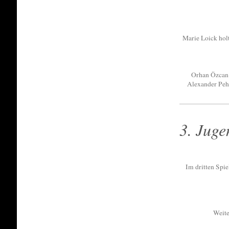
Marie Loick hol
Orhan Özcan 
Alexander Pehl
3. Juge
Im dritten Spie
Weite