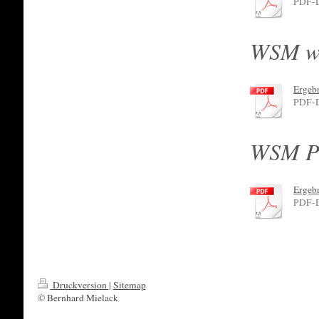
PDF-D
WSM we
Ergeb
PDF-D
WSM PK
Ergeb
PDF-D
Druckversion
|
Sitemap
© Bernhard Mielack