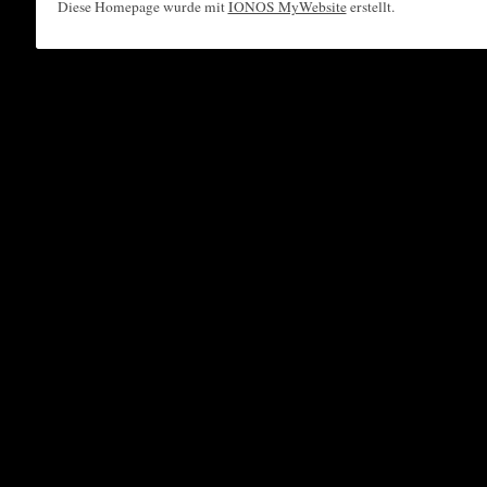
Diese Homepage wurde mit
IONOS MyWebsite
erstellt.