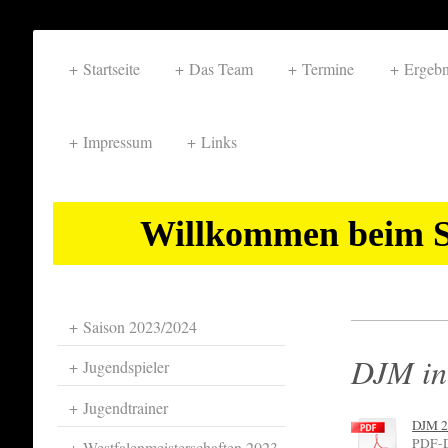
Startseite
Das Team
Termine
Ergebn
Impressum
Links
Willkommen beim S
Saison 2023/2024
DJM in
Jugendspieler
Jugendtrainer
DJM 20
PDF-D
Westfalenmeisterschaften 2023