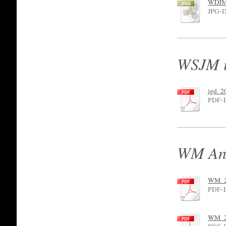
WDJM 
JPG-D
WSJM i
jgd_2
PDF-D
WM Ann
WM_20
PDF-D
WM_20